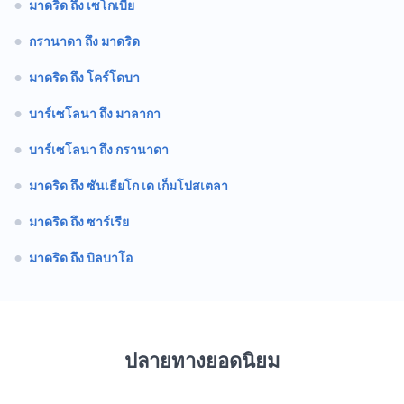
•
มาดริด ถึง เซโกเบีย
•
กรานาดา ถึง มาดริด
•
มาดริด ถึง โคร์โดบา
•
บาร์เซโลนา ถึง มาลากา
•
บาร์เซโลนา ถึง กรานาดา
•
มาดริด ถึง ซันเธียโก เด เก็มโปสเตลา
•
มาดริด ถึง ซาร์เรีย
•
มาดริด ถึง บิลบาโอ
ปลายทางยอดนิยม