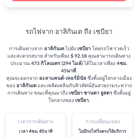
รถไฟจาก อาลิกันเต ถึง เซบียา
การเดินทางจาก
อาลิกันเต
ไปยัง
เซบียา
โดยรถไฟ รวดเร็ว
และสะดวกสบาย สำหรับเพียง
$ 92.18
คุณสามารถเดินทาง
ประมาณ
473 กิโลเมตร (294 ไมล์)
ได้ในเวลาเพียง
4ชม.
45นาที
.
คุณจะออกจาก
อะลาแคนต์-เทอร์มินัล
ซึ่งตั้งอยู่ใจกลางเมือง
ของ
อาลิกันเต
และเพลิดเพลินกับทิวทัศน์อันสวยงามระหว่าง
การเดินทาง ขณะที่คุณมาถึง
เซบียา ซานตา จูสตา
ซึ่งตั้งอยู่
ใจกลางของ
เซบียา
.
เวลาการเดินทาง
การเปลี่ยนแปลง
เวลา 4ชม. 45นาที
ไม่มีรถไฟวิ่งตรงให้บริการ