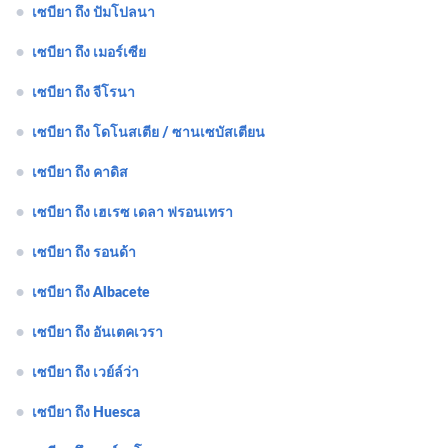
•
เซบียา ถึง ปัมโปลนา
•
เซบียา ถึง เมอร์เซีย
•
เซบียา ถึง จีโรนา
•
เซบียา ถึง โดโนสเตีย / ซานเซบัสเตียน
•
เซบียา ถึง คาดิส
•
เซบียา ถึง เฮเรซ เดลา ฟรอนเทรา
•
เซบียา ถึง รอนด้า
•
เซบียา ถึง Albacete
•
เซบียา ถึง อันเตคเวรา
•
เซบียา ถึง เวย์ล์ว่า
•
เซบียา ถึง Huesca