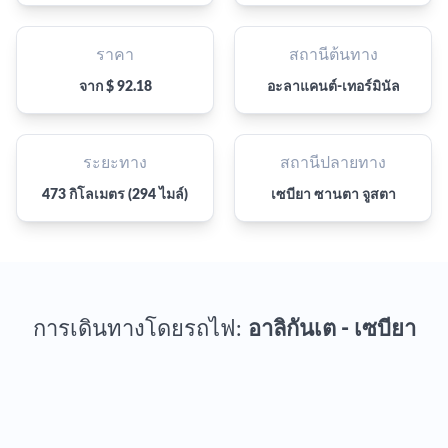
ราคา
สถานีต้นทาง
จาก $ 92.18
อะลาแคนต์-เทอร์มินัล
ระยะทาง
สถานีปลายทาง
473 กิโลเมตร (294 ไมล์)
เซบียา ซานตา จูสตา
การเดินทางโดยรถไฟ:
อาลิกันเต - เซบียา