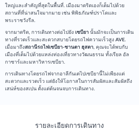
ใหญ่และสำคัญที่สุดในพื้นที่. เมืองมาดริดเองก็เต็มไปด้วย
สถานที่ที่น่าสนใจมากมาย เช่น พิพิธภัณฑ์ปราโดและ
พระราชวังรีล.
จากมาดริด, การเดินทางต่อไปยัง
เซบียา
นั้นมักจะเป็นการเดิน
ทางที่รวดเร็วและสะดวกสบายโดยรถไฟความเร็วสูง
AVE
.
เมื่อมาถึง
สถานีรถไฟเซบียา-ซานตา ฮุสตา
, คุณจะได้พบกับ
เมืองที่เต็มไปด้วยแหล่งท่องเที่ยวทางวัฒนธรรม ทั้งเรียล อัล
กาซาร์และมหาวิหารเซบียา.
การเดินทางโดยรถไฟจากอาลีกันเตไปเซบียานี้ไม่เพียงแต่
สะดวกและรวดเร็ว แต่ยังให้โอกาสในการสัมผัสและสัมผัสถึง
เสน่ห์ของสเปน ตั้งแต่ต้นจนจบการเดินทาง.
รายละเอียดการเดินทาง