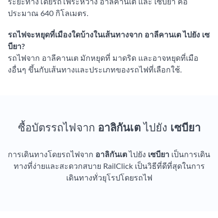
ระยะทางโดยรถไฟระหว่าง อาลีคานเต และ เซบียา คือ
ประมาณ 640 กิโลเมตร.
รถไฟจะหยุดที่เมืองใดบ้างในเส้นทางจาก อาลีคานเต ไปยัง เซ
บียา?
รถไฟจาก อาลีคานเต มักหยุดที่ มาดริด และอาจหยุดที่เมือ
งอื่นๆ ขึ้นกับเส้นทางและประเภทของรถไฟที่เลือกใช้.
ซื้อบัตรรถไฟจาก
อาลิกันเต
ไปยัง
เซบียา
การเดินทางโดยรถไฟจาก
อาลิกันเต
ไปยัง
เซบียา
เป็นการเดิน
ทางที่ง่ายและสะดวกสบาย RailClick เป็นวิธีที่ดีที่สุดในการ
เดินทางทั่วยุโรปโดยรถไฟ