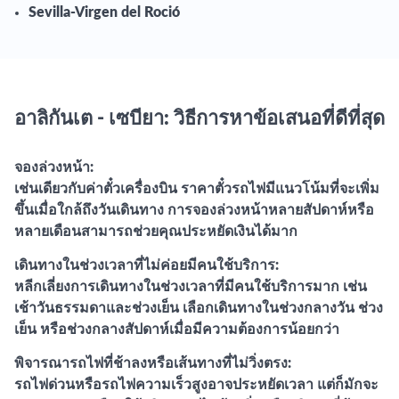
Sevilla-Virgen del Roció
อาลิกันเต - เซบียา
: วิธีการหาข้อเสนอที่ดีที่สุด
จองล่วงหน้า:
เช่นเดียวกับค่าตั๋วเครื่องบิน ราคาตั๋วรถไฟมีแนวโน้มที่จะเพิ่ม
ขึ้นเมื่อใกล้ถึงวันเดินทาง การจองล่วงหน้าหลายสัปดาห์หรือ
หลายเดือนสามารถช่วยคุณประหยัดเงินได้มาก
เดินทางในช่วงเวลาที่ไม่ค่อยมีคนใช้บริการ:
หลีกเลี่ยงการเดินทางในช่วงเวลาที่มีคนใช้บริการมาก เช่น
เช้าวันธรรมดาและช่วงเย็น เลือกเดินทางในช่วงกลางวัน ช่วง
เย็น หรือช่วงกลางสัปดาห์เมื่อมีความต้องการน้อยกว่า
พิจารณารถไฟที่ช้าลงหรือเส้นทางที่ไม่วิ่งตรง:
รถไฟด่วนหรือรถไฟความเร็วสูงอาจประหยัดเวลา แต่ก็มักจะ