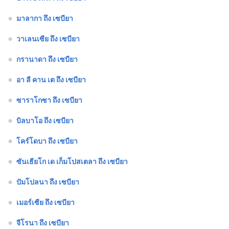
•
มาลากา ถึง เซบียา
•
วาเลนเซีย ถึง เซบียา
•
กรานาดา ถึง เซบียา
•
อา ลี คาน เต ถึง เซบียา
•
ซาราโกซา ถึง เซบียา
•
บิลบาโอ ถึง เซบียา
•
โคร์โดบา ถึง เซบียา
•
ซันเธียโก เด เก็มโปสเตลา ถึง เซบียา
•
ปัมโปลนา ถึง เซบียา
•
เมอร์เซีย ถึง เซบียา
•
จีโรนา ถึง เซบียา