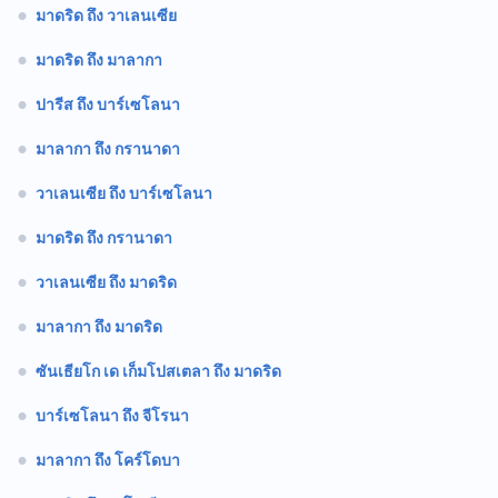
•
มาดริด ถึง วาเลนเซีย
•
มาดริด ถึง มาลากา
•
ปารีส ถึง บาร์เซโลนา
•
มาลากา ถึง กรานาดา
•
วาเลนเซีย ถึง บาร์เซโลนา
•
มาดริด ถึง กรานาดา
•
วาเลนเซีย ถึง มาดริด
•
มาลากา ถึง มาดริด
•
ซันเธียโก เด เก็มโปสเตลา ถึง มาดริด
•
บาร์เซโลนา ถึง จีโรนา
•
มาลากา ถึง โคร์โดบา