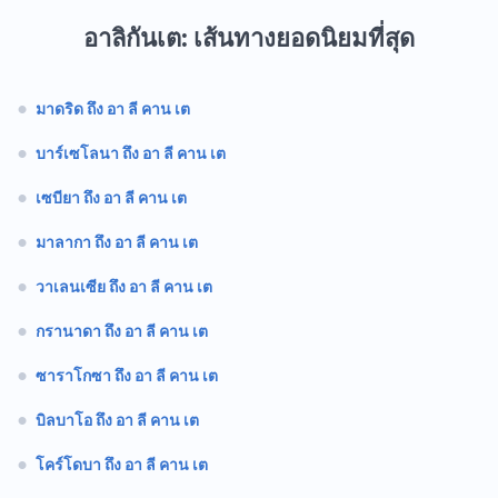
อาลิกันเต
: เส้นทางยอดนิยมที่สุด
•
มาดริด ถึง อา ลี คาน เต
•
บาร์เซโลนา ถึง อา ลี คาน เต
•
เซบียา ถึง อา ลี คาน เต
•
มาลากา ถึง อา ลี คาน เต
•
วาเลนเซีย ถึง อา ลี คาน เต
•
กรานาดา ถึง อา ลี คาน เต
•
ซาราโกซา ถึง อา ลี คาน เต
•
บิลบาโอ ถึง อา ลี คาน เต
•
โคร์โดบา ถึง อา ลี คาน เต